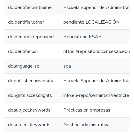
dc.identifier.instname
Escuela Superior de Administraci
dc.identifier.other
pendiente LOCALIZACIÓN
dc.identifier.reponame
Repositorio ESAP
dc.identifier.uri
https://repositoriocdim.esap.ed
dc.language.iso
spa
dc.publisher.university
Escuela Superior de Administraci
dc.rights.accessrights
info:eu-repo/semantics/restricte
dc.subject.keywords
Prácticas en empresas
dc.subject.keywords
Gestión administrativa