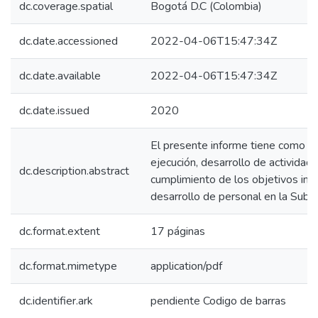
dc.coverage.spatial
Bogotá D.C (Colombia)
dc.date.accessioned
2022-04-06T15:47:34Z
dc.date.available
2022-04-06T15:47:34Z
dc.date.issued
2020
El presente informe tiene como fina
ejecución, desarrollo de actividad
dc.description.abstract
cumplimiento de los objetivos inst
desarrollo de personal en la Subd
dc.format.extent
17 páginas
dc.format.mimetype
application/pdf
dc.identifier.ark
pendiente Codigo de barras