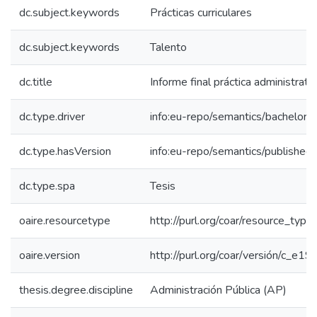
dc.subject.keywords
Prácticas curriculares
dc.subject.keywords
Talento
dc.title
Informe final práctica administrativa
dc.type.driver
info:eu-repo/semantics/bachelorT
dc.type.hasVersion
info:eu-repo/semantics/published
dc.type.spa
Tesis
oaire.resourcetype
http://purl.org/coar/resource_type
oaire.version
http://purl.org/coar/versión/c_
thesis.degree.discipline
Administración Pública (AP)