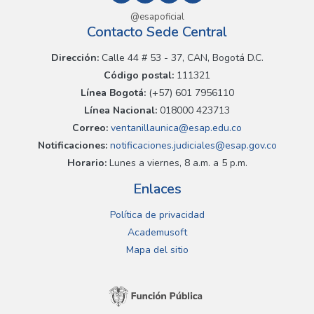
@esapoficial
Contacto Sede Central
Dirección:
Calle 44 # 53 - 37, CAN, Bogotá D.C.
Código postal:
111321
Línea Bogotá:
(+57) 601 7956110
Línea Nacional:
018000 423713
Correo:
ventanillaunica@esap.edu.co
Notificaciones:
notificaciones.judiciales@esap.gov.co
Horario:
Lunes a viernes, 8 a.m. a 5 p.m.
Enlaces
Política de privacidad
Academusoft
Mapa del sitio