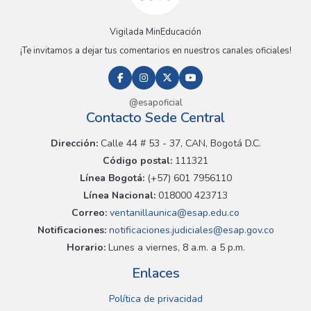
Vigilada MinEducación
¡Te invitamos a dejar tus comentarios en nuestros canales oficiales!
@esapoficial
Contacto Sede Central
Dirección:
Calle 44 # 53 - 37, CAN, Bogotá D.C.
Código postal:
111321
Línea Bogotá:
(+57) 601 7956110
Línea Nacional:
018000 423713
Correo:
ventanillaunica@esap.edu.co
Notificaciones:
notificaciones.judiciales@esap.gov.co
Horario:
Lunes a viernes, 8 a.m. a 5 p.m.
Enlaces
Política de privacidad