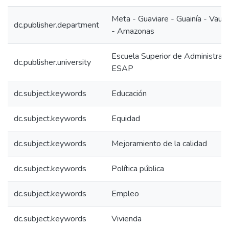
Meta - Guaviare - Guainía - Vaup
dc.publisher.department
- Amazonas
Escuela Superior de Administraci
dc.publisher.university
ESAP
dc.subject.keywords
Educación
dc.subject.keywords
Equidad
dc.subject.keywords
Mejoramiento de la calidad
dc.subject.keywords
Política pública
dc.subject.keywords
Empleo
dc.subject.keywords
Vivienda