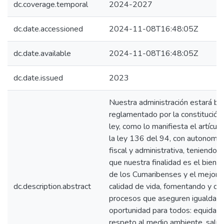
dc.coverage.temporal
2024-2027
dc.date.accessioned
2024-11-08T16:48:05Z
dc.date.available
2024-11-08T16:48:05Z
dc.date.issued
2023
Nuestra administración estará ba
reglamentado por la constitución p
ley, como lo manifiesta el artícul
la ley 136 del 94, con autonomía p
fiscal y administrativa, teniendo 
que nuestra finalidad es el biene
de los Cumaribenses y el mejora
dc.description.abstract
calidad de vida, fomentando y co
procesos que aseguren igualdad 
oportunidad para todos: equidad s
respeto al medio ambiente, salud