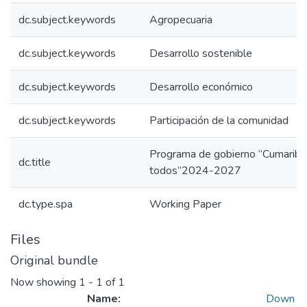
dc.subject.keywords
Agropecuaria
dc.subject.keywords
Desarrollo sostenible
dc.subject.keywords
Desarrollo económico
dc.subject.keywords
Participación de la comunidad
Programa de gobierno “Cumarib
dc.title
todos”2024-2027
dc.type.spa
Working Paper
Files
Original bundle
Now showing
1 - 1 of 1
Name:
Down