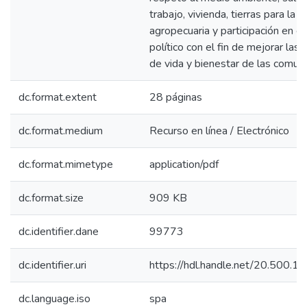
trabajo, vivienda, tierras para la 
agropecuaria y participación en e
político con el fin de mejorar las
de vida y bienestar de las comun
dc.format.extent
28 páginas
dc.format.medium
Recurso en línea / Electrónico
dc.format.mimetype
application/pdf
dc.format.size
909 KB
dc.identifier.dane
99773
dc.identifier.uri
https://hdl.handle.net/20.500.
dc.language.iso
spa