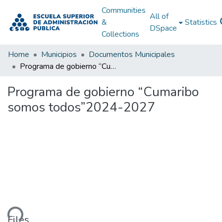
Communities
All of
&
Statistics
DSpace
Collections
Home
Municipios
Documentos Municipales
Programa de gobierno “Cumaribo somos todos”2024-2027
Programa de gobierno “Cumaribo
somos todos”2024-2027
ding...
Files