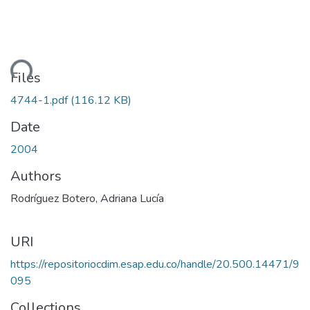
ding...
Files
4744-1.pdf
(116.12 KB)
Date
2004
Authors
Rodríguez Botero, Adriana Lucía
URI
https://repositoriocdim.esap.edu.co/handle/20.500.14471/9
095
Collections