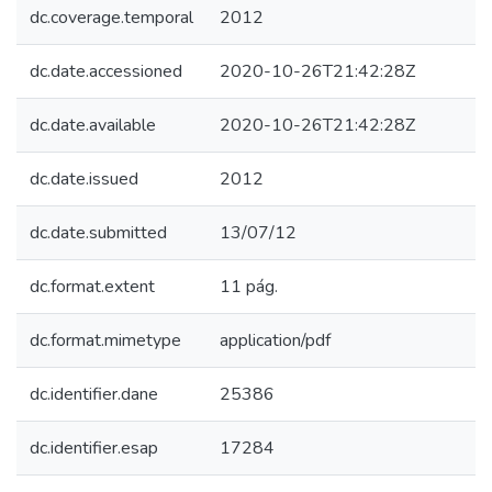
dc.coverage.temporal
2012
dc.date.accessioned
2020-10-26T21:42:28Z
dc.date.available
2020-10-26T21:42:28Z
dc.date.issued
2012
dc.date.submitted
13/07/12
dc.format.extent
11 pág.
dc.format.mimetype
application/pdf
dc.identifier.dane
25386
dc.identifier.esap
17284