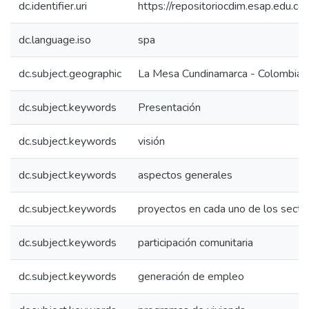
dc.identifier.uri
https://repositoriocdim.esap.edu.
dc.language.iso
spa
dc.subject.geographic
La Mesa Cundinamarca - Colombia
dc.subject.keywords
Presentación
dc.subject.keywords
visión
dc.subject.keywords
aspectos generales
dc.subject.keywords
proyectos en cada uno de los secto
dc.subject.keywords
participación comunitaria
dc.subject.keywords
generación de empleo