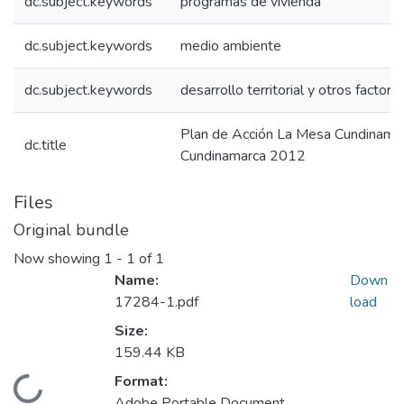
dc.subject.keywords
programas de vivienda
dc.subject.keywords
medio ambiente
dc.subject.keywords
desarrollo territorial y otros factore
Plan de Acción La Mesa Cundinama
dc.title
Cundinamarca 2012
Files
Original bundle
Now showing
1 - 1 of 1
Name:
Down
17284-1.pdf
load
Size:
159.44 KB
Format:
Loading...
Adobe Portable Document