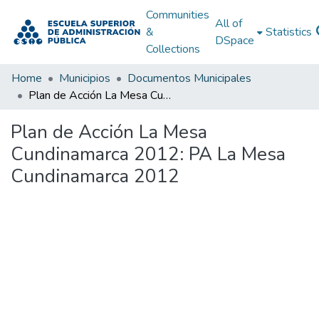
Communities
All of
&
Statistics
DSpace
Collections
Home
Municipios
Documentos Municipales
Plan de Acción La Mesa Cundinamarca 2012: PA La Mesa Cundinamarca 2012
Plan de Acción La Mesa
Cundinamarca 2012: PA La Mesa
Cundinamarca 2012
Loading...