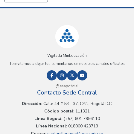
Vigilada MinEducación
¡Te invitamos a dejar tus comentarios en nuestros canales oficiales!
@esapoficial
Contacto Sede Central
Dirección:
Calle 44 # 53 - 37, CAN, Bogotá D.C.
Código postal:
111321
Línea Bogotá:
(+57) 601 7956110
Línea Nacional:
018000 423713
Correo:
ventanillaunica@esap.edu.co