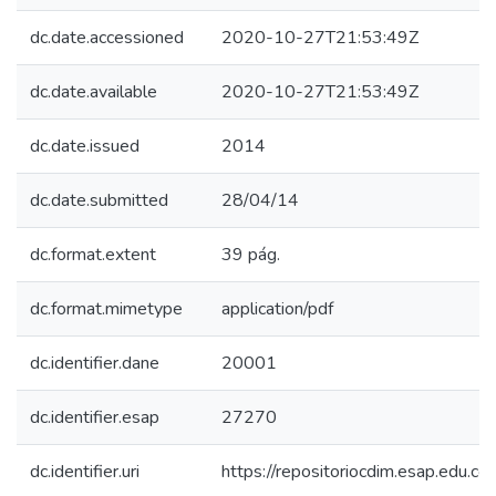
dc.date.accessioned
2020-10-27T21:53:49Z
dc.date.available
2020-10-27T21:53:49Z
dc.date.issued
2014
dc.date.submitted
28/04/14
dc.format.extent
39 pág.
dc.format.mimetype
application/pdf
dc.identifier.dane
20001
dc.identifier.esap
27270
dc.identifier.uri
https://repositoriocdim.esap.edu.