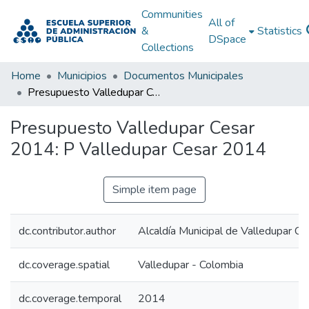
Communities
All of
&
Statistics
DSpace
Collections
Home
Municipios
Documentos Municipales
Presupuesto Valledupar Cesar 2014: P Valledupar Cesar 2014
Presupuesto Valledupar Cesar
2014: P Valledupar Cesar 2014
Simple item page
dc.contributor.author
Alcaldía Municipal de Valledupar Ce
dc.coverage.spatial
Valledupar - Colombia
dc.coverage.temporal
2014