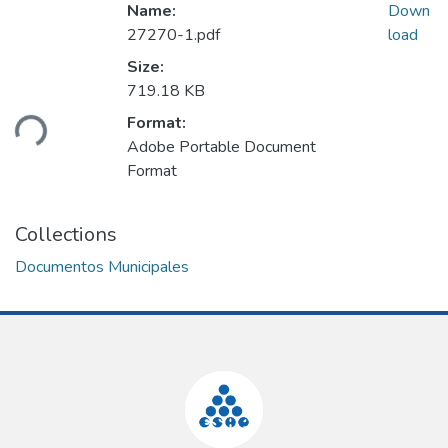
Name:
Down
27270-1.pdf
load
Size:
719.18 KB
ding...
Format:
Adobe Portable Document
Format
Collections
Documentos Municipales