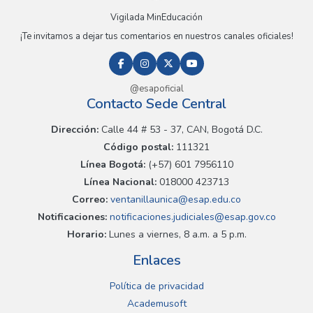
Vigilada MinEducación
¡Te invitamos a dejar tus comentarios en nuestros canales oficiales!
@esapoficial
Contacto Sede Central
Dirección:
Calle 44 # 53 - 37, CAN, Bogotá D.C.
Código postal:
111321
Línea Bogotá:
(+57) 601 7956110
Línea Nacional:
018000 423713
Correo:
ventanillaunica@esap.edu.co
Notificaciones:
notificaciones.judiciales@esap.gov.co
Horario:
Lunes a viernes, 8 a.m. a 5 p.m.
Enlaces
Política de privacidad
Academusoft