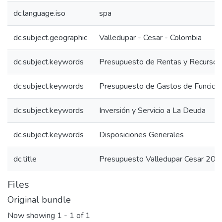
dc.language.iso
spa
dc.subject.geographic
Valledupar - Cesar - Colombia
dc.subject.keywords
Presupuesto de Rentas y Recursos 
dc.subject.keywords
Presupuesto de Gastos de Funcion
dc.subject.keywords
Inversión y Servicio a La Deuda
dc.subject.keywords
Disposiciones Generales
dc.title
Presupuesto Valledupar Cesar 201
Files
Original bundle
Now showing
1 - 1 of 1