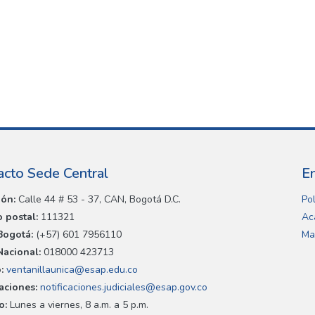
acto Sede Central
E
ión:
Calle 44 # 53 - 37, CAN, Bogotá D.C.
Pol
 postal:
111321
Ac
Bogotá:
(+57) 601 7956110
Ma
Nacional:
018000 423713
:
ventanillaunica@esap.edu.co
caciones:
notificaciones.judiciales@esap.gov.co
o:
Lunes a viernes, 8 a.m. a 5 p.m.