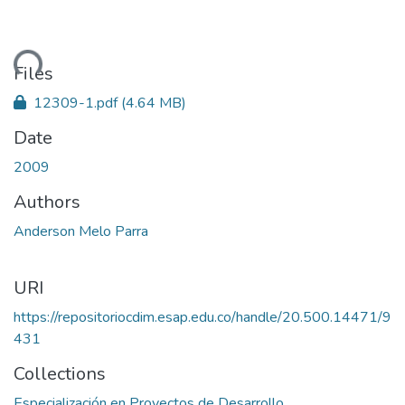
ading...
Files
12309-1.pdf
(4.64 MB)
Date
2009
Authors
Anderson Melo Parra
URI
https://repositoriocdim.esap.edu.co/handle/20.500.14471/9
431
Collections
Especialización en Proyectos de Desarrollo