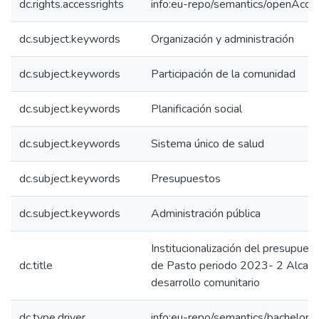
dc.rights.accessrights
info:eu-repo/semantics/openAcce
dc.subject.keywords
Organización y administración
dc.subject.keywords
Participación de la comunidad
dc.subject.keywords
Planificación social
dc.subject.keywords
Sistema único de salud
dc.subject.keywords
Presupuestos
dc.subject.keywords
Administración pública
Institucionalización del presupuest
dc.title
de Pasto periodo 2023- 2 Alcaldí
desarrollo comunitario
dc.type.driver
info:eu-repo/semantics/bachelorT