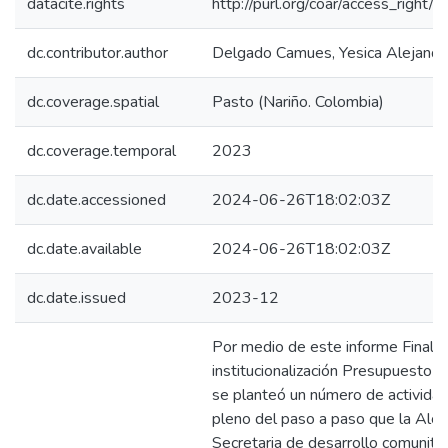
datacite.rights
http://purl.org/coar/access_right/c
dc.contributor.author
Delgado Camues, Yesica Alejandr
dc.coverage.spatial
Pasto (Nariño. Colombia)
dc.coverage.temporal
2023
dc.date.accessioned
2024-06-26T18:02:03Z
dc.date.available
2024-06-26T18:02:03Z
dc.date.issued
2023-12
Por medio de este informe Final s
institucionalización Presupuesto P
se planteó un número de actividad
pleno del paso a paso que la Alca
Secretaria de desarrollo comunitar