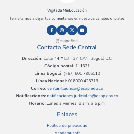
Vigilada MinEducación
¡Te invitamos a dejar tus comentarios en nuestros canales oficiales!
@esapoficial
Contacto Sede Central
Dirección:
Calle 44 # 53 - 37, CAN, Bogotá D.C.
Código postal:
111321
Línea Bogotá:
(+57) 601 7956110
Línea Nacional:
018000 423713
Correo:
ventanillaunica@esap.edu.co
Notificaciones:
notificaciones.judiciales@esap.gov.co
Horario:
Lunes a viernes, 8 a.m. a 5 p.m.
Enlaces
Política de privacidad
Academusoft