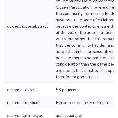
of Community Development togeth
Citizen Participation, where differ
the community, community leaders,
have been in charge of collaborati
dc.description.abstract
because the goal is to ensure that
at the will of the administration t
years, but rather that this remains 
that the community has demanded 
noted that in this process citizen 
because there is no one better to 
consideration than the same peopl
and needs that must be disappoin
therefore a good result.
dc.format.extent
53 páginas
dc.format.medium
Recurso en línea / Electrónico
dc.format.mimetype
application/pdf