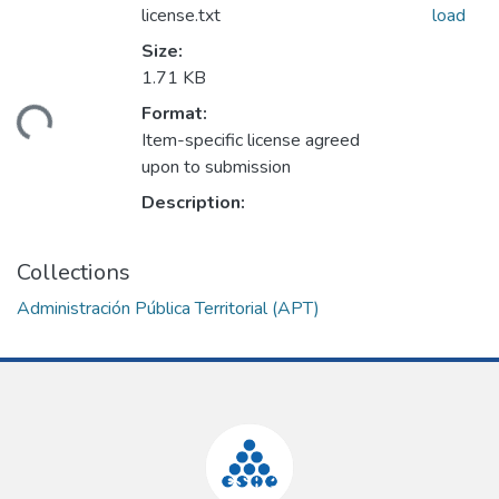
license.txt
load
Size:
1.71 KB
ading...
Format:
Item-specific license agreed
upon to submission
Description:
Collections
Administración Pública Territorial (APT)