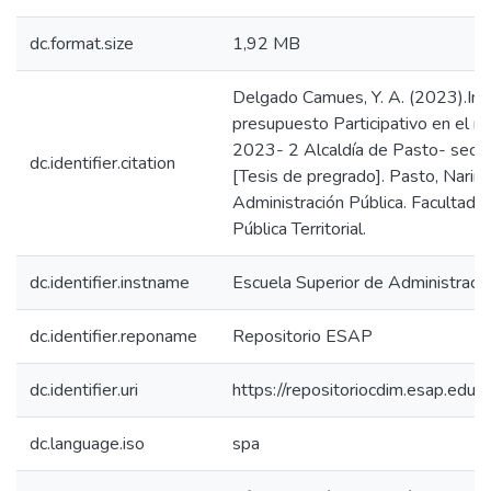
dc.format.size
1,92 MB
Delgado Camues, Y. A. (2023).Insti
presupuesto Participativo en el m
2023- 2 Alcaldía de Pasto- secret
dc.identifier.citation
[Tesis de pregrado]. Pasto, Nariñ
Administración Pública. Facultad 
Pública Territorial.
dc.identifier.instname
Escuela Superior de Administraci
dc.identifier.reponame
Repositorio ESAP
dc.identifier.uri
https://repositoriocdim.esap.ed
dc.language.iso
spa