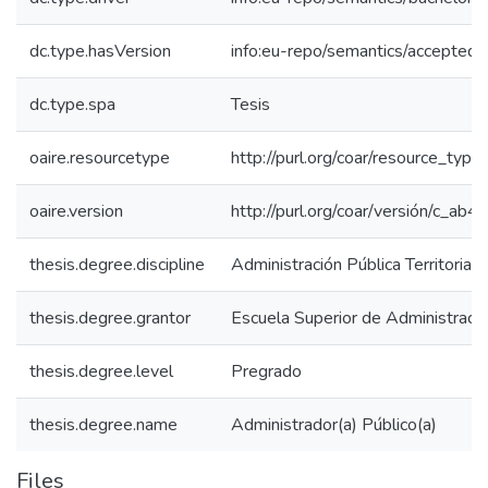
dc.type.hasVersion
info:eu-repo/semantics/acceptedV
dc.type.spa
Tesis
oaire.resourcetype
http://purl.org/coar/resource_type
oaire.version
http://purl.org/coar/versión/c_a
thesis.degree.discipline
Administración Pública Territorial
thesis.degree.grantor
Escuela Superior de Administraci
thesis.degree.level
Pregrado
thesis.degree.name
Administrador(a) Público(a)
Files