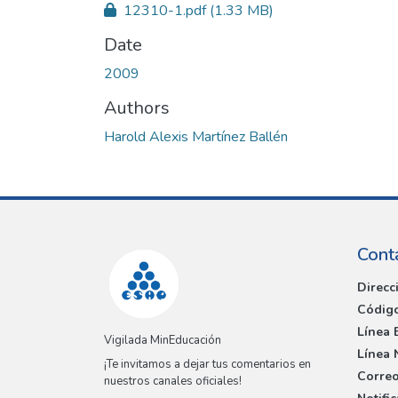
12310-1.pdf
(1.33 MB)
Date
2009
Authors
Harold Alexis Martínez Ballén
Cont
Direcc
Código
Línea 
Vigilada MinEducación
Línea 
¡Te invitamos a dejar tus comentarios en
Correo
nuestros canales oficiales!