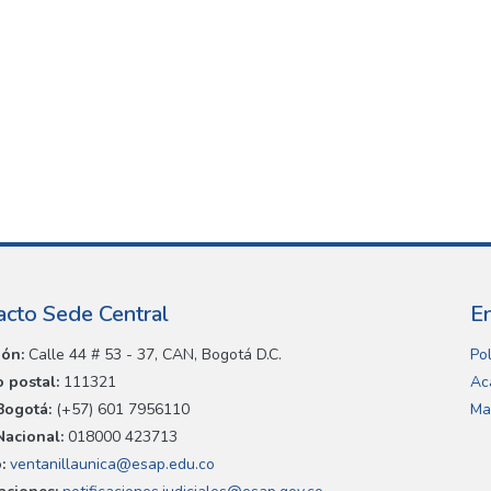
acto Sede Central
E
ión:
Calle 44 # 53 - 37, CAN, Bogotá D.C.
Pol
 postal:
111321
Ac
Bogotá:
(+57) 601 7956110
Ma
Nacional:
018000 423713
:
ventanillaunica@esap.edu.co