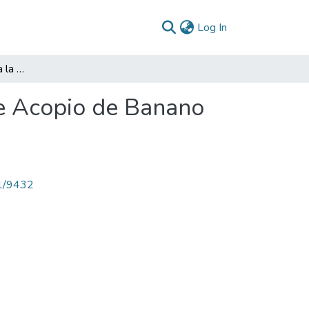
(current)
Log In
Estudios Proyecto para la Creación de un Centro de Acopio de Banano en el Municipio de Pulí Cundinamarca 2009
de Acopio de Banano
71/9432