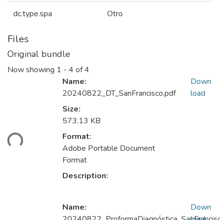
dc.type.spa
Otro
Files
Original bundle
Now showing
1 - 4 of 4
Name:
Down
20240822_DT_SanFrancisco.pdf
load
Size:
Loading...
573.13 KB
Format:
Adobe Portable Document
Format
Description:
Name:
Down
20240822_ProformaDiagnóstica_SanFrancisc
load