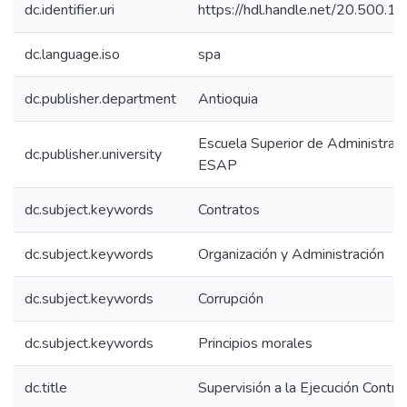
dc.identifier.uri
https://hdl.handle.net/20.500.
dc.language.iso
spa
dc.publisher.department
Antioquia
Escuela Superior de Administraci
dc.publisher.university
ESAP
dc.subject.keywords
Contratos
dc.subject.keywords
Organización y Administración
dc.subject.keywords
Corrupción
dc.subject.keywords
Principios morales
dc.title
Supervisión a la Ejecución Contra