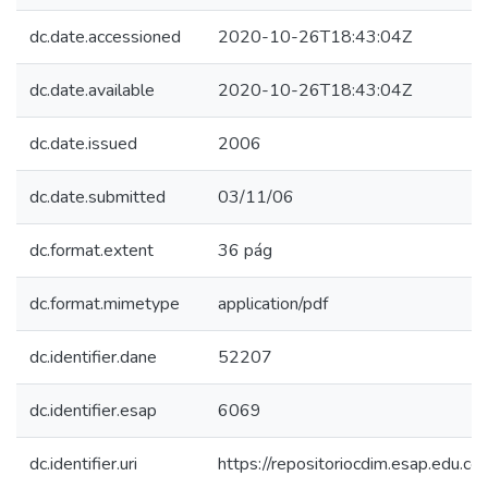
dc.date.accessioned
2020-10-26T18:43:04Z
dc.date.available
2020-10-26T18:43:04Z
dc.date.issued
2006
dc.date.submitted
03/11/06
dc.format.extent
36 pág
dc.format.mimetype
application/pdf
dc.identifier.dane
52207
dc.identifier.esap
6069
dc.identifier.uri
https://repositoriocdim.esap.edu.