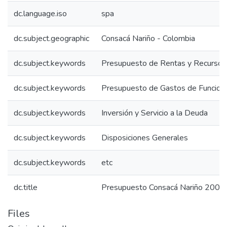
dc.language.iso
spa
dc.subject.geographic
Consacá Nariño - Colombia
dc.subject.keywords
Presupuesto de Rentas y Recursos 
dc.subject.keywords
Presupuesto de Gastos de Funcion
dc.subject.keywords
Inversión y Servicio a la Deuda
dc.subject.keywords
Disposiciones Generales
dc.subject.keywords
etc
dc.title
Presupuesto Consacá Nariño 2006:
Files