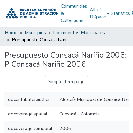
Communities
All of
&
Statistics
DSpace
Collections
Home
Municipios
Documentos Municipales
Presupuesto Consacá Nariño 2006: P Consacá Nariño 2006
Presupuesto Consacá Nariño 2006:
P Consacá Nariño 2006
Simple item page
dc.contributor.author
Alcaldía Municipal de Consacá Nariñ
dc.coverage.spatial
Consacá - Colombia
dc.coverage.temporal
2006