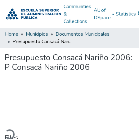
Communities
All of
&
Statistics
DSpace
Collections
Home
Municipios
Documentos Municipales
Presupuesto Consacá Nariño 2006: P Consacá Nariño 2006
Presupuesto Consacá Nariño 2006:
P Consacá Nariño 2006
Loading...
Files