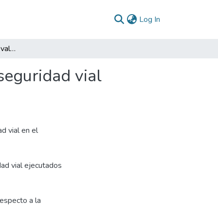
(current)
Log In
Análisis, descripción y evaluación de la política de seguridad vial enfocada a los ODS en el municipio de Fusagasugá
 seguridad vial
á
d vial en el
dad vial ejecutados
especto a la