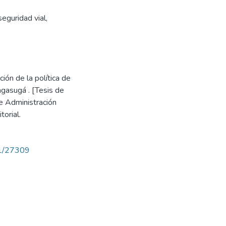
eguridad vial,
ión de la política de
agasugá . [Tesis de
e Administración
torial.
71/27309