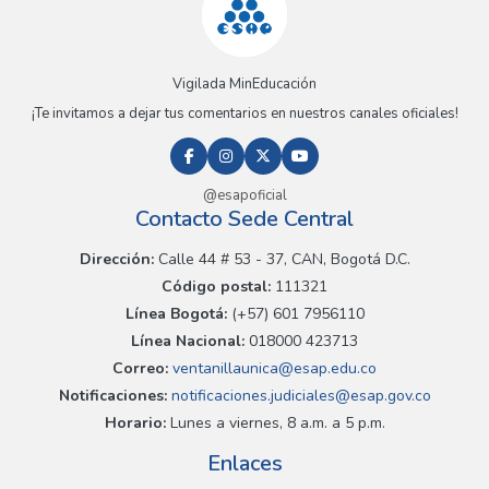
Vigilada MinEducación
¡Te invitamos a dejar tus comentarios en nuestros canales oficiales!
@esapoficial
Contacto Sede Central
Dirección:
Calle 44 # 53 - 37, CAN, Bogotá D.C.
Código postal:
111321
Línea Bogotá:
(+57) 601 7956110
Línea Nacional:
018000 423713
Correo:
ventanillaunica@esap.edu.co
Notificaciones:
notificaciones.judiciales@esap.gov.co
Horario:
Lunes a viernes, 8 a.m. a 5 p.m.
Enlaces