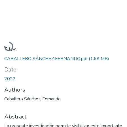
Loading...
Files
CABALLERO SÁNCHEZ FERNANDO.pdf
(1.68 MB)
Date
2022
Authors
Caballero Sánchez, Fernando
Abstract
La presente investigación permite visibilizar este importante