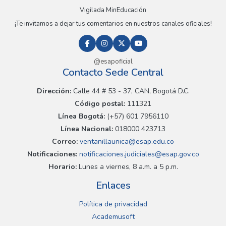
Vigilada MinEducación
¡Te invitamos a dejar tus comentarios en nuestros canales oficiales!
@esapoficial
Contacto Sede Central
Dirección:
Calle 44 # 53 - 37, CAN, Bogotá D.C.
Código postal:
111321
Línea Bogotá:
(+57) 601 7956110
Línea Nacional:
018000 423713
Correo:
ventanillaunica@esap.edu.co
Notificaciones:
notificaciones.judiciales@esap.gov.co
Horario:
Lunes a viernes, 8 a.m. a 5 p.m.
Enlaces
Política de privacidad
Academusoft