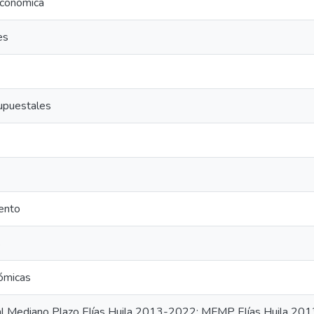
Económica
es
supuestales
ento
s
ómicas
al Mediano Plazo Elías Huila 2013-2022: MFMP Elías Huila 2