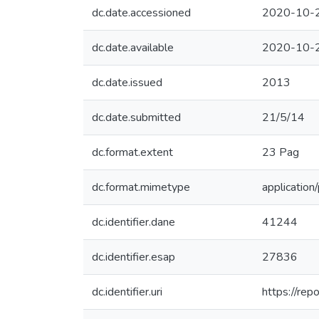
dc.date.accessioned
2020-10-
dc.date.available
2020-10-
dc.date.issued
2013
dc.date.submitted
21/5/14
dc.format.extent
23 Pag
dc.format.mimetype
application
dc.identifier.dane
41244
dc.identifier.esap
27836
dc.identifier.uri
https://re