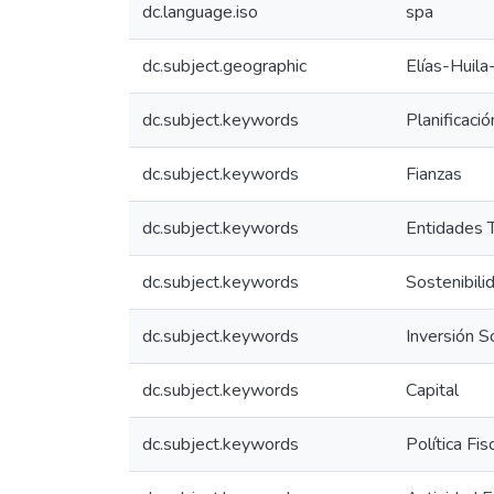
dc.language.iso
spa
dc.subject.geographic
Elías-Huil
dc.subject.keywords
Planificació
dc.subject.keywords
Fianzas
dc.subject.keywords
Entidades T
dc.subject.keywords
Sostenibili
dc.subject.keywords
Inversión S
dc.subject.keywords
Capital
dc.subject.keywords
Política Fis