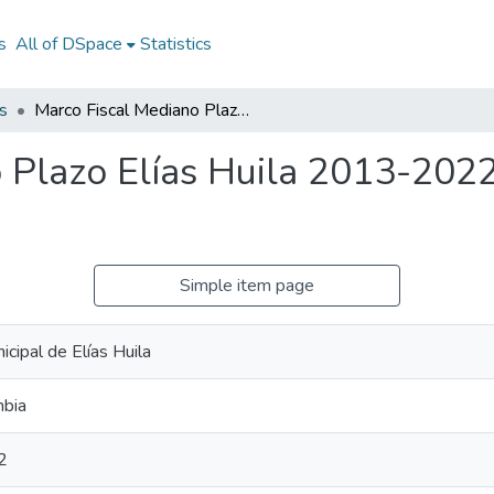
s
All of DSpace
Statistics
s
Marco Fiscal Mediano Plazo Elías Huila 2013-2022: MFMP Elías Huila 2013-2022
 Plazo Elías Huila 2013-202
Simple item page
icipal de Elías Huila
mbia
2