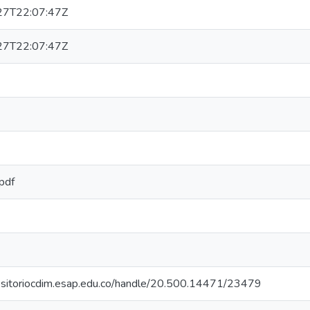
27T22:07:47Z
27T22:07:47Z
/pdf
positoriocdim.esap.edu.co/handle/20.500.14471/23479