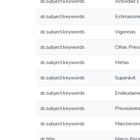
dc.subject.keywords
Actividad 
dc.subject.keywords
Estimacion
dc.subject.keywords
Vigencias
dc.subject.keywords
Cifras Pre
dc.subject.keywords
Metas
dc.subject.keywords
Superávit
dc.subject.keywords
Endeudami
dc.subject.keywords
Previsione
dc.subject.keywords
Macroecon
dc.title
Marco Fisc