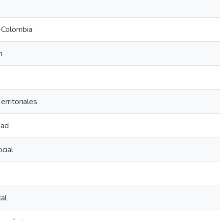
a-Colombia
n
erritoriales
dad
ocial
cal