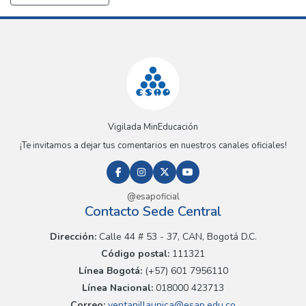
Vigilada MinEducación
¡Te invitamos a dejar tus comentarios en nuestros canales oficiales!
@esapoficial
Contacto Sede Central
Dirección:
Calle 44 # 53 - 37, CAN, Bogotá D.C.
Código postal:
111321
Línea Bogotá:
(+57) 601 7956110
Línea Nacional:
018000 423713
Correo:
ventanillaunica@esap.edu.co