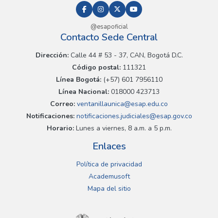
@esapoficial
Contacto Sede Central
Dirección:
Calle 44 # 53 - 37, CAN, Bogotá D.C.
Código postal:
111321
Línea Bogotá:
(+57) 601 7956110
Línea Nacional:
018000 423713
Correo:
ventanillaunica@esap.edu.co
Notificaciones:
notificaciones.judiciales@esap.gov.co
Horario:
Lunes a viernes, 8 a.m. a 5 p.m.
Enlaces
Política de privacidad
Academusoft
Mapa del sitio