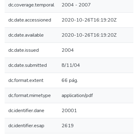
dc.coverage.temporal
2004 - 2007
dc.date.accessioned
2020-10-26T16:19:20Z
dc.date.available
2020-10-26T16:19:20Z
dc.date.issued
2004
dc.date.submitted
8/11/04
dc.format.extent
66 pág.
dc.format.mimetype
application/pdf
dc.identifier.dane
20001
dc.identifier.esap
2619