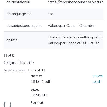
dc.identifier.uri
https://repositoriocdim.esap.edu.
dc.language.iso
spa
dc.subject.geographic
Valledupar Cesar - Colombia
Plan de Desarrollo Valledupar Ces
dc.title
Valledupar Cesar 2004 - 2007
Files
Original bundle
Now showing
1 - 5 of 11
Name:
Down
2619-1.pdf
load
Size:
37.58 KB
Format:
Loading...