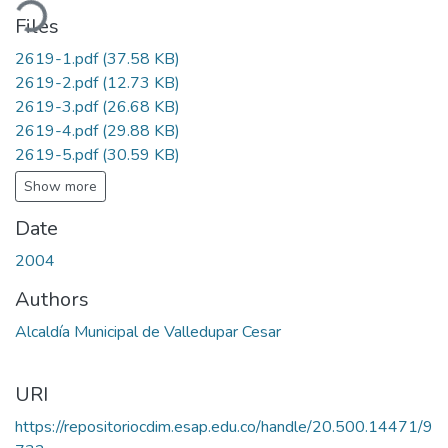
ading...
Files
2619-1.pdf
(37.58 KB)
2619-2.pdf
(12.73 KB)
2619-3.pdf
(26.68 KB)
2619-4.pdf
(29.88 KB)
2619-5.pdf
(30.59 KB)
Show more
Date
2004
Authors
Alcaldía Municipal de Valledupar Cesar
URI
https://repositoriocdim.esap.edu.co/handle/20.500.14471/9