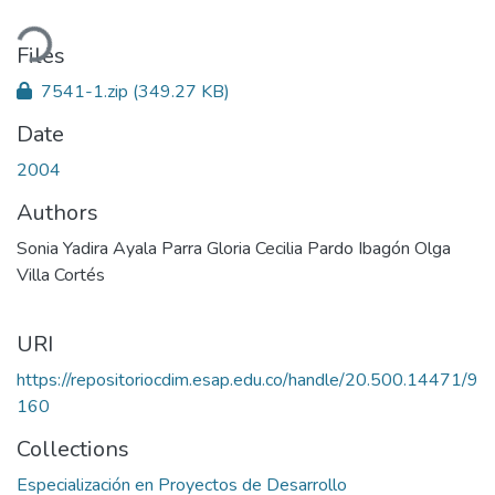
ding...
Files
7541-1.zip
(349.27 KB)
Date
2004
Authors
Sonia Yadira Ayala Parra Gloria Cecilia Pardo Ibagón Olga
Villa Cortés
URI
https://repositoriocdim.esap.edu.co/handle/20.500.14471/9
160
Collections
Especialización en Proyectos de Desarrollo