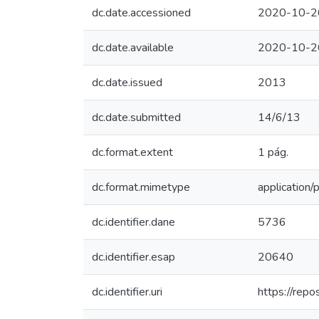
dc.date.accessioned
2020-10-2
dc.date.available
2020-10-2
dc.date.issued
2013
dc.date.submitted
14/6/13
dc.format.extent
1 pág.
dc.format.mimetype
application/
dc.identifier.dane
5736
dc.identifier.esap
20640
dc.identifier.uri
https://rep