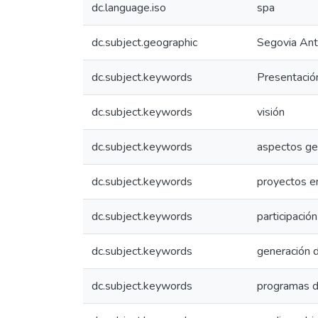
dc.language.iso
spa
dc.subject.geographic
Segovia Ant
dc.subject.keywords
Presentació
dc.subject.keywords
visión
dc.subject.keywords
aspectos ge
dc.subject.keywords
proyectos en
dc.subject.keywords
participació
dc.subject.keywords
generación 
dc.subject.keywords
programas d