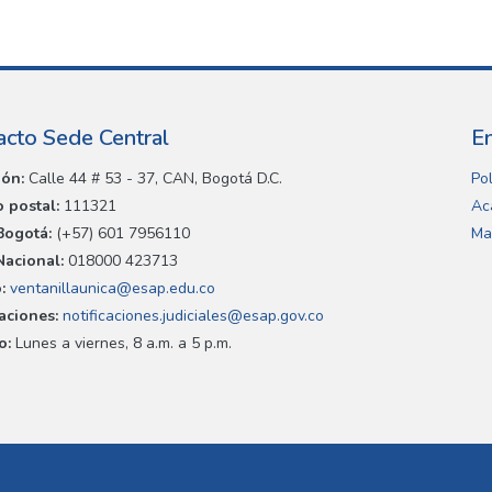
acto Sede Central
E
ión:
Calle 44 # 53 - 37, CAN, Bogotá D.C.
Pol
 postal:
111321
Ac
Bogotá:
(+57) 601 7956110
Ma
Nacional:
018000 423713
:
ventanillaunica@esap.edu.co
caciones:
notificaciones.judiciales@esap.gov.co
o:
Lunes a viernes, 8 a.m. a 5 p.m.