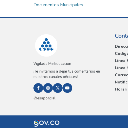
Documentos Municipales
Cont
Direcc
Código
Línea 
Vigilada MinEducación
Línea 
¡Te invitamos a dejar tus comentarios en
Correo
nuestros canales oficiales!
Notifi
Horari
@esapoficial