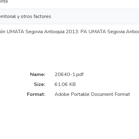
ente
rritorial y otros factores
ción UMATA Segovia Antioquia 2013: PA UMATA Segovia Antio
Name:
20640-1.pdf
Size:
61.06 KB
Format:
Adobe Portable Document Format