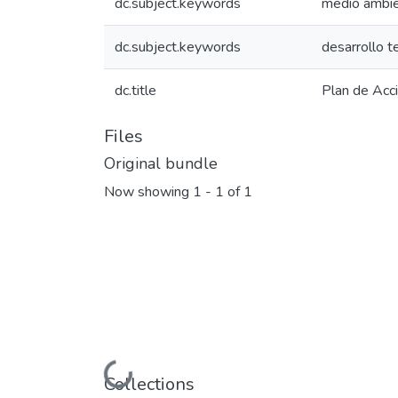
dc.subject.keywords
medio ambi
dc.subject.keywords
desarrollo te
dc.title
Plan de Ac
Files
Original bundle
Now showing
1 - 1 of 1
Loading...
Collections