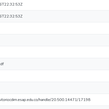
6T22:32:53Z
6T22:32:53Z
pdf
ositoriocdim.esap.edu.co/handle/20.500.14471/17198