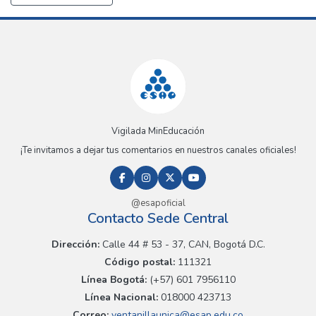
Vigilada MinEducación
¡Te invitamos a dejar tus comentarios en nuestros canales oficiales!
@esapoficial
Contacto Sede Central
Dirección:
Calle 44 # 53 - 37, CAN, Bogotá D.C.
Código postal:
111321
Línea Bogotá:
(+57) 601 7956110
Línea Nacional:
018000 423713
Correo:
ventanillaunica@esap.edu.co