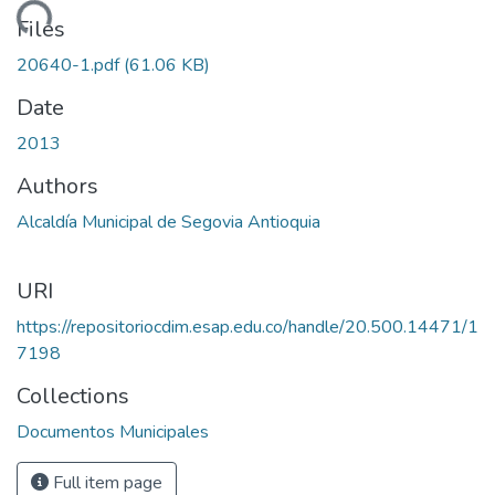
oading...
Files
20640-1.pdf
(61.06 KB)
Date
2013
Authors
Alcaldía Municipal de Segovia Antioquia
URI
https://repositoriocdim.esap.edu.co/handle/20.500.14471/1
7198
Collections
Documentos Municipales
Full item page