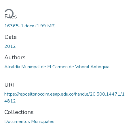
ading...
Files
16365-1.docx
(1.99 MB)
Date
2012
Authors
Alcaldía Municipal de El Carmen de Viboral Antioquia
URI
https://repositoriocdim.esap.edu.co/handle/20.500.14471/1
4812
Collections
Documentos Municipales