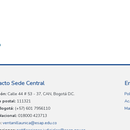
a
acto Sede Central
E
ión:
Calle 44 # 53 - 37, CAN, Bogotá D.C.
Pol
 postal:
111321
Ac
Bogotá:
(+57) 601 7956110
Ma
Nacional:
018000 423713
:
ventanillaunica@esap.edu.co