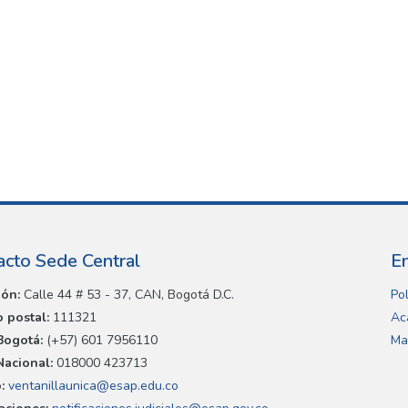
acto Sede Central
E
ión:
Calle 44 # 53 - 37, CAN, Bogotá D.C.
Pol
 postal:
111321
Ac
Bogotá:
(+57) 601 7956110
Ma
Nacional:
018000 423713
:
ventanillaunica@esap.edu.co