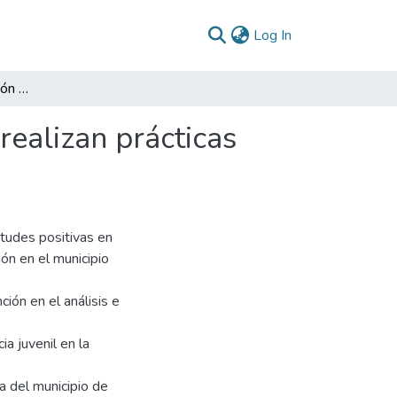
(current)
Log In
Resocialización e inclusión social para jóvenes que realizan prácticas delincuenciales en el municipio de Quibdó
realizan prácticas
itudes positivas en
ión en el municipio
ción en el análisis e
a juvenil en la
a del municipio de