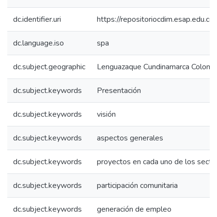
dc.identifier.uri
https://repositoriocdim.esap.edu.
dc.language.iso
spa
dc.subject.geographic
Lenguazaque Cundinamarca Colomb
dc.subject.keywords
Presentación
dc.subject.keywords
visión
dc.subject.keywords
aspectos generales
dc.subject.keywords
proyectos en cada uno de los secto
dc.subject.keywords
participación comunitaria
dc.subject.keywords
generación de empleo