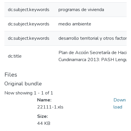
dc.subject.keywords
programas de vivienda
dc.subject.keywords
medio ambiente
dc.subject.keywords
desarrollo territorial y otros factore
Plan de Acción Secretaría de Haci
dc.title
Cundinamarca 2013: PASH Lengua
Files
Original bundle
Now showing
1 - 1 of 1
Name:
Down
22111-1.xls
load
Size:
44 KB