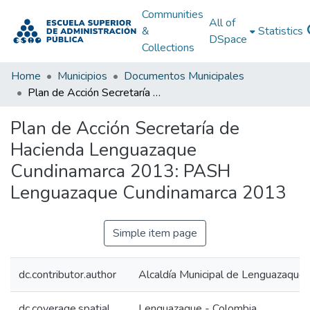
Communities
All of
&
Statistics
DSpace
Collections
Home
Municipios
Documentos Municipales
Plan de Acción Secretaría de Hacienda Lenguazaque Cundinamarca 2013: PASH Lenguazaque Cundinamarca 2013
Plan de Acción Secretaría de
Hacienda Lenguazaque
Cundinamarca 2013: PASH
Lenguazaque Cundinamarca 2013
Simple item page
dc.contributor.author
Alcaldía Municipal de Lenguazaque
dc.coverage.spatial
Lenguazaque - Colombia