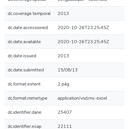
dc.coverage.temporal
2013
dc.date.accessioned
2020-10-26T23:25:45Z
dc.date.available
2020-10-26T23:25:45Z
dc.date.issued
2013
dc.date.submitted
15/08/13
dc.format.extent
2 pág.
dc.format.mimetype
application/vnd.ms-excel
dc.identifier.dane
25407
dc.identifier.esap
22111