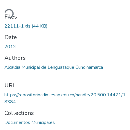
ding...
Files
22111-1.xls
(44 KB)
Date
2013
Authors
Alcaldía Municipal de Lenguazaque Cundinamarca
URI
https://repositoriocdim.esap.edu.co/handle/20.500.14471/1
8384
Collections
Documentos Municipales