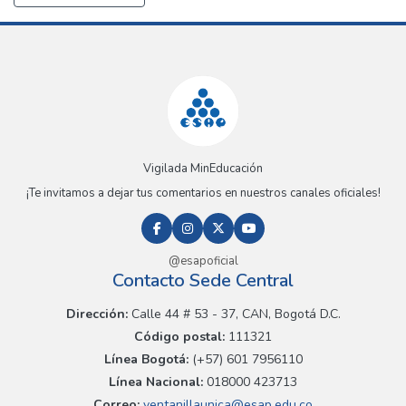
Vigilada MinEducación
¡Te invitamos a dejar tus comentarios en nuestros canales oficiales!
@esapoficial
Contacto Sede Central
Dirección:
Calle 44 # 53 - 37, CAN, Bogotá D.C.
Código postal:
111321
Línea Bogotá:
(+57) 601 7956110
Línea Nacional:
018000 423713
Correo:
ventanillaunica@esap.edu.co