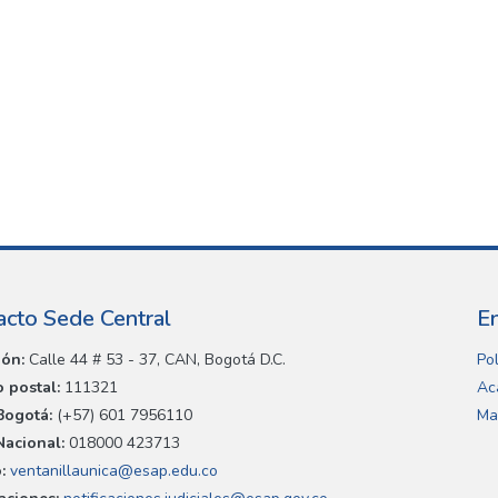
acto Sede Central
E
ión:
Calle 44 # 53 - 37, CAN, Bogotá D.C.
Pol
 postal:
111321
Ac
Bogotá:
(+57) 601 7956110
Ma
Nacional:
018000 423713
:
ventanillaunica@esap.edu.co