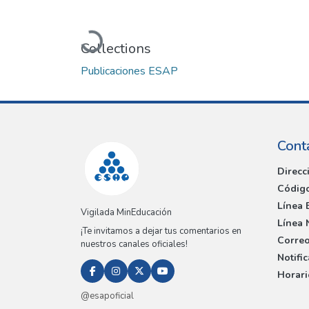
Loading...
Collections
Publicaciones ESAP
Cont
Direcc
Código
Línea 
Vigilada MinEducación
Línea 
¡Te invitamos a dejar tus comentarios en
Correo
nuestros canales oficiales!
Notifi
Horari
@esapoficial