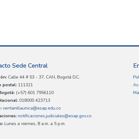
acto Sede Central
E
ión:
Calle 44 # 53 - 37, CAN, Bogotá D.C.
Pol
 postal:
111321
Ac
Bogotá:
(+57) 601 7956110
Ma
Nacional:
018000 423713
:
ventanillaunica@esap.edu.co
caciones:
notificaciones.judiciales@esap.gov.co
o:
Lunes a viernes, 8 a.m. a 5 p.m.