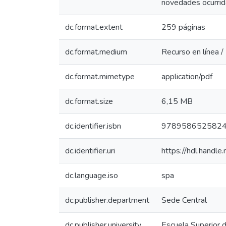
novedades ocurrida
dc.format.extent
259 páginas
dc.format.medium
Recurso en línea /
dc.format.mimetype
application/pdf
dc.format.size
6,15 MB
dc.identifier.isbn
978958652582
dc.identifier.uri
https://hdl.hand
dc.language.iso
spa
dc.publisher.department
Sede Central
dc.publisher.university
Escuela Superior 