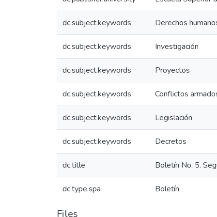
dc.subject.keywords
Derechos humano
dc.subject.keywords
Investigación
dc.subject.keywords
Proyectos
dc.subject.keywords
Conflictos armado
dc.subject.keywords
Legislación
dc.subject.keywords
Decretos
dc.title
Boletín No. 5. Seg
dc.type.spa
Boletín
Files