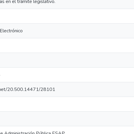
s en el trámite legislativo.
 Electrónico
4
le.net/20.500.14471/28101
de Administración Pública ESAP