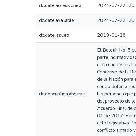
dc.date.accessioned
2024-07-22T20:
dc.date.available
2024-07-22T20:
dc.date.issued
2019-01-28
El Boletín No. 5 p
parte, normativida
cada uno de los D
Congreso de la Rep
de la Nación para
contra defensores
dc.description.abstract
las personas que p
del proyecto de le
Acuerdo Final de p
01 de 2017. Por úl
acto legislativo Po
conflicto armado y