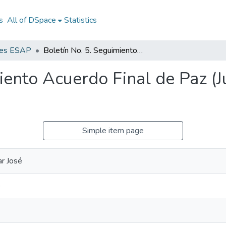
s
All of DSpace
Statistics
nes ESAP
Boletín No. 5. Seguimiento Acuerdo Final de Paz (Jurisdicción Especial para la Paz-JEP-)
iento Acuerdo Final de Paz (Ju
Simple item page
ar José
)