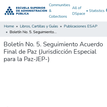
Communities
All of
&
Statistics
DSpace
Collections
Home
Libros, Cartillas y Guías
Publicaciones ESAP
Boletín No. 5. Seguimiento Acuerdo Final de Paz (Jurisdicción Especial para la Paz-JEP-)
Boletín No. 5. Seguimiento Acuerdo
Final de Paz (Jurisdicción Especial
para la Paz-JEP-)
Loading...