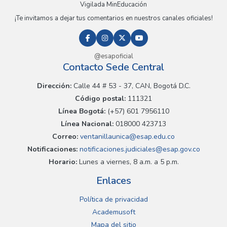
Vigilada MinEducación
¡Te invitamos a dejar tus comentarios en nuestros canales oficiales!
@esapoficial
Contacto Sede Central
Dirección:
Calle 44 # 53 - 37, CAN, Bogotá D.C.
Código postal:
111321
Línea Bogotá:
(+57) 601 7956110
Línea Nacional:
018000 423713
Correo:
ventanillaunica@esap.edu.co
Notificaciones:
notificaciones.judiciales@esap.gov.co
Horario:
Lunes a viernes, 8 a.m. a 5 p.m.
Enlaces
Política de privacidad
Academusoft
Mapa del sitio