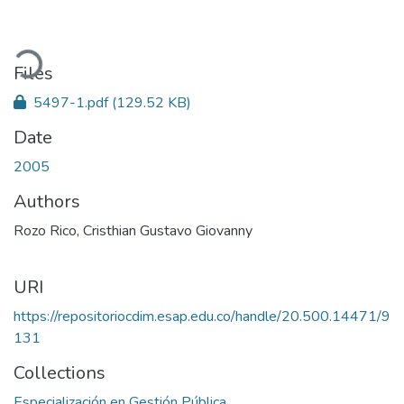
ading...
Files
5497-1.pdf
(129.52 KB)
Date
2005
Authors
Rozo Rico, Cristhian Gustavo Giovanny
URI
https://repositoriocdim.esap.edu.co/handle/20.500.14471/9
131
Collections
Especialización en Gestión Pública