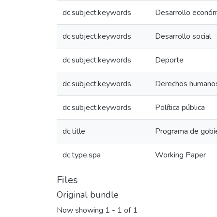
dc.subject.keywords
Desarrollo econó
dc.subject.keywords
Desarrollo social
dc.subject.keywords
Deporte
dc.subject.keywords
Derechos humano
dc.subject.keywords
Política pública
dc.title
Programa de gobi
dc.type.spa
Working Paper
Files
Original bundle
Now showing
1 - 1 of 1