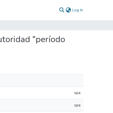
(current)
Log In
toridad “período
spa
spa