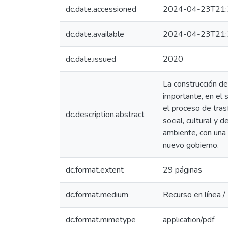
dc.date.accessioned
2024-04-23T21:
dc.date.available
2024-04-23T21:
dc.date.issued
2020
La construcción d
importante, en el s
el proceso de tras
dc.description.abstract
social, cultural y
ambiente, con una 
nuevo gobierno.
dc.format.extent
29 páginas
dc.format.medium
Recurso en línea /
dc.format.mimetype
application/pdf