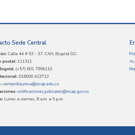
acto Sede Central
E
ión:
Calle 44 # 53 - 37, CAN, Bogotá D.C.
Pol
 postal:
111321
Ac
Bogotá:
(+57) 601 7956110
Ma
Nacional:
018000 423713
:
ventanillaunica@esap.edu.co
caciones:
notificaciones.judiciales@esap.gov.co
o:
Lunes a viernes, 8 a.m. a 5 p.m.