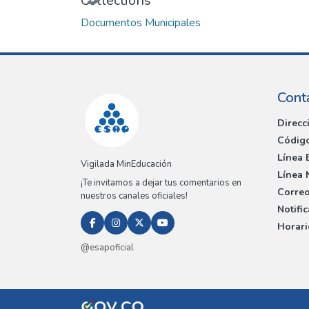
Collections
Documentos Municipales
Cont
Direcc
Código
Línea 
Vigilada MinEducación
Línea 
¡Te invitamos a dejar tus comentarios en
Correo
nuestros canales oficiales!
Notifi
Horari
@esapoficial