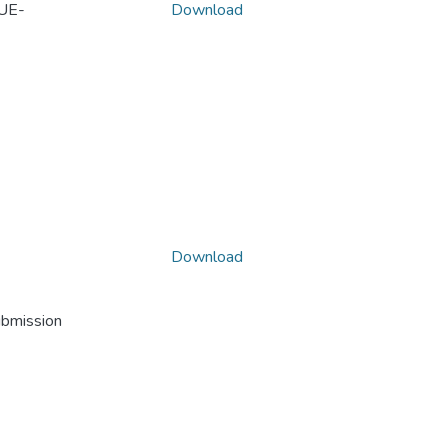
UE-
Download
Download
ubmission