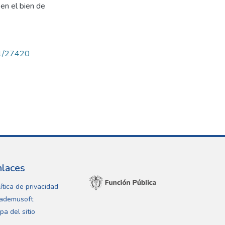
 en el bien de
71/27420
nlaces
ítica de privacidad
ademusoft
pa del sitio