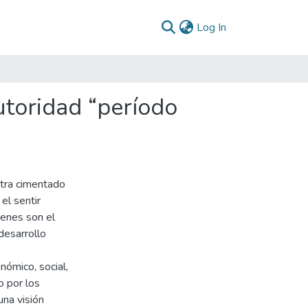
(current)
Log In
toridad “período
tra cimentado
el sentir
ienes son el
desarrollo
nómico, social,
o por los
na visión