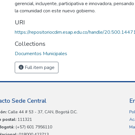
gerencial, incluyente, participativa e innovadora, pensando
)
la comunidad con este nuevo gobierno.
URI
https://repositoriocdim.esap.edu.co/handle/20.500.144
Collections
Documentos Municipales
Full item page
acto Sede Central
E
ión:
Calle 44 # 53 - 37, CAN, Bogotá D.C.
Pol
 postal:
111321
Ac
Bogotá:
(+57) 601 7956110
Ma
Nacional:
018000 423713