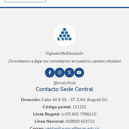
Vigilada MinEducación
¡Te invitamos a dejar tus comentarios en nuestros canales oficiales!
@esapoficial
Contacto Sede Central
Dirección:
Calle 44 # 53 - 37, CAN, Bogotá D.C.
Código postal:
111321
Línea Bogotá:
(+57) 601 7956110
Línea Nacional:
018000 423713
Correo:
ventanillaunica@esap.edu.co