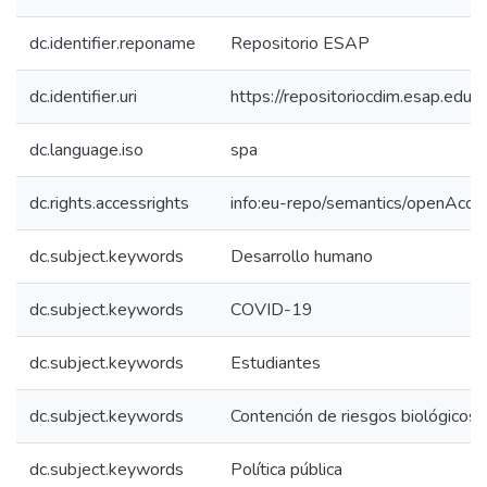
dc.identifier.reponame
Repositorio ESAP
dc.identifier.uri
https://repositoriocdim.esap.ed
dc.language.iso
spa
dc.rights.accessrights
info:eu-repo/semantics/openAcce
dc.subject.keywords
Desarrollo humano
dc.subject.keywords
COVID-19
dc.subject.keywords
Estudiantes
dc.subject.keywords
Contención de riesgos biológicos
dc.subject.keywords
Política pública