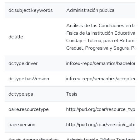
dc.subject.keywords
Administración pública
Análisis de las Condiciones en las
Física de la Institución Educativa
dc.title
Cunday – Tolima, para el Retorno
Gradual, Progresiva y Segura, P
dc.type.driver
info:eu-repo/semantics/bachelorT
dc.type.hasVersion
info:eu-repo/semantics/acceptedV
dc.type.spa
Tesis
oaire.resourcetype
http://purl.org/coar/resource_type
oaire.version
http://purl.org/coar/versión/c_a