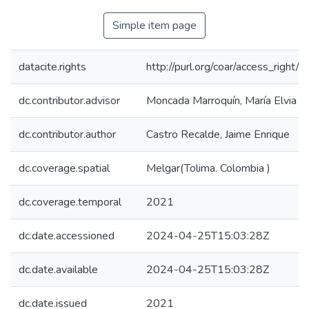
Simple item page
datacite.rights
http://purl.org/coar/access_right/c
dc.contributor.advisor
Moncada Marroquín, María Elvia
dc.contributor.author
Castro Recalde, Jaime Enrique
dc.coverage.spatial
Melgar(Tolima. Colombia )
dc.coverage.temporal
2021
dc.date.accessioned
2024-04-25T15:03:28Z
dc.date.available
2024-04-25T15:03:28Z
dc.date.issued
2021