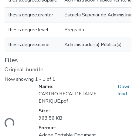
thesis.degree.discipline
Administración Pública Territorial
thesis.degree.grantor
Escuela Superior de Administraci
thesis.degree.level
Pregrado
thesis.degree.name
Administrador(a) Público(a)
Files
Original bundle
Now showing
1 - 1 of 1
Name:
Down
CASTRO RECALDE JAIME
load
ENRIQUE.pdf
Size:
ading...
963.56 KB
Format:
Adobe Portable Document