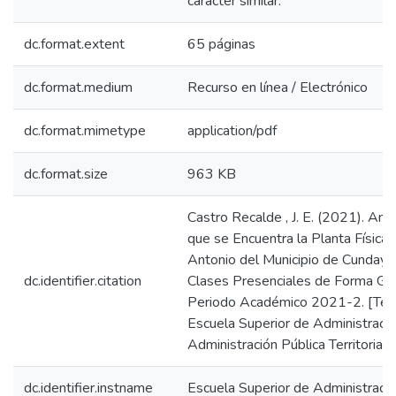
carácter similar.
dc.format.extent
65 páginas
dc.format.medium
Recurso en línea / Electrónico
dc.format.mimetype
application/pdf
dc.format.size
963 KB
Castro Recalde , J. E. (2021). Anál
que se Encuentra la Planta Física 
Antonio del Municipio de Cunday –
dc.identifier.citation
Clases Presenciales de Forma Gra
Periodo Académico 2021-2. [Tesis
Escuela Superior de Administració
Administración Pública Territorial.
dc.identifier.instname
Escuela Superior de Administraci