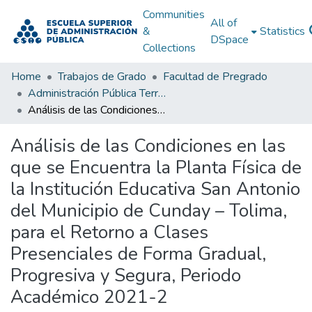
Communities
All of
&
Statistics
DSpace
Collections
Home
Trabajos de Grado
Facultad de Pregrado
Administración Pública Territorial (APT)
Análisis de las Condiciones en las que se Encuentra la Planta Física de la Institución Educativa San Antonio del Municipio de Cunday – Tolima, para el Retorno a Clases Presenciales de Forma Gradual, Progresiva y Segura, Periodo Académico 2021-2
Análisis de las Condiciones en las
que se Encuentra la Planta Física de
la Institución Educativa San Antonio
del Municipio de Cunday – Tolima,
para el Retorno a Clases
Presenciales de Forma Gradual,
Progresiva y Segura, Periodo
Académico 2021-2