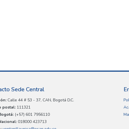
acto Sede Central
E
ión:
Calle 44 # 53 - 37, CAN, Bogotá D.C.
Pol
 postal:
111321
Ac
Bogotá:
(+57) 601 7956110
Ma
Nacional:
018000 423713
:
ventanillaunica@esap.edu.co