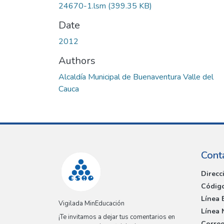
24670-1.lsm
(399.35 KB)
Date
2012
Authors
Alcaldía Municipal de Buenaventura Valle del
Cauca
Cont
Direcc
Código
Línea 
Vigilada MinEducación
Línea 
¡Te invitamos a dejar tus comentarios en
Correo