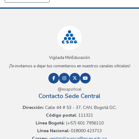
Vigilada MinEducación
¡Te invitamos a dejar tus comentarios en nuestros canales oficiales!
@esapoficial
Contacto Sede Central
Dirección:
Calle 44 # 53 - 37, CAN, Bogotá D.C.
Código postal:
111321
Línea Bogotá:
(+57) 601 7956110
Línea Nacional:
018000 423713
Correo:
ventanillaunica@esap.edu.co