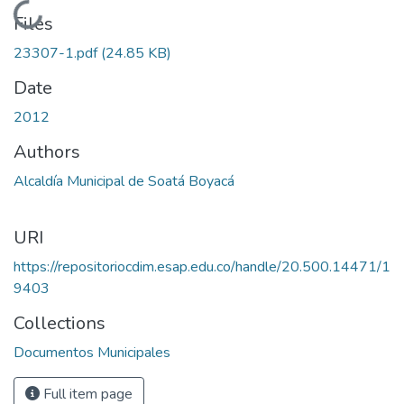
Loading...
Files
23307-1.pdf
(24.85 KB)
Date
2012
Authors
Alcaldía Municipal de Soatá Boyacá
URI
https://repositoriocdim.esap.edu.co/handle/20.500.14471/1
9403
Collections
Documentos Municipales
Full item page