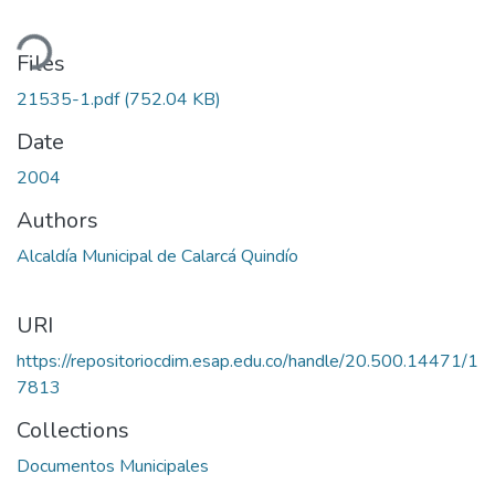
ding...
Files
21535-1.pdf
(752.04 KB)
Date
2004
Authors
Alcaldía Municipal de Calarcá Quindío
URI
https://repositoriocdim.esap.edu.co/handle/20.500.14471/1
7813
Collections
Documentos Municipales