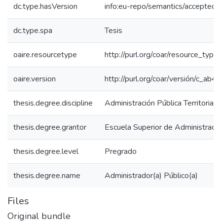
dc.type.hasVersion
info:eu-repo/semantics/acceptedV
dc.type.spa
Tesis
oaire.resourcetype
http://purl.org/coar/resource_type
oaire.version
http://purl.org/coar/versión/c_a
thesis.degree.discipline
Administración Pública Territorial
thesis.degree.grantor
Escuela Superior de Administraci
thesis.degree.level
Pregrado
thesis.degree.name
Administrador(a) Público(a)
Files
Original bundle