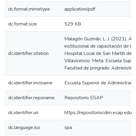
dc.format.mimetype
application/pdf
dc.format.size
529 KB
Malagón Guzmán, L. J. (2021). Apo
institucional de capacitación de l
dc.identifier.citation
Hospital Local de San Martín de lo
Villavicencio. Meta: Escuela Super
Facultad de pregrado. Administració
dc.identifier.instname
Escuela Superior de Administraci
dc.identifier.reponame
Repositorio ESAP
dc.identifier.uri
https://repositoriocdim.esap.ed
dc.language.iso
spa