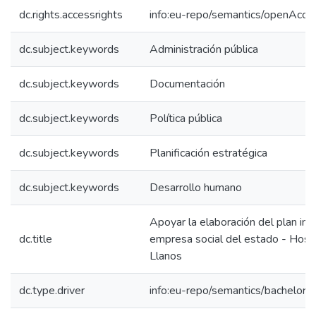
dc.rights.accessrights
info:eu-repo/semantics/openAcce
dc.subject.keywords
Administración pública
dc.subject.keywords
Documentación
dc.subject.keywords
Política pública
dc.subject.keywords
Planificación estratégica
dc.subject.keywords
Desarrollo humano
Apoyar la elaboración del plan inst
dc.title
empresa social del estado - Hospi
Llanos
dc.type.driver
info:eu-repo/semantics/bachelorT