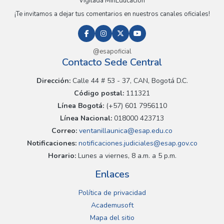
Vigilada MinEducación
¡Te invitamos a dejar tus comentarios en nuestros canales oficiales!
@esapoficial
Contacto Sede Central
Dirección:
Calle 44 # 53 - 37, CAN, Bogotá D.C.
Código postal:
111321
Línea Bogotá:
(+57) 601 7956110
Línea Nacional:
018000 423713
Correo:
ventanillaunica@esap.edu.co
Notificaciones:
notificaciones.judiciales@esap.gov.co
Horario:
Lunes a viernes, 8 a.m. a 5 p.m.
Enlaces
Política de privacidad
Academusoft
Mapa del sitio