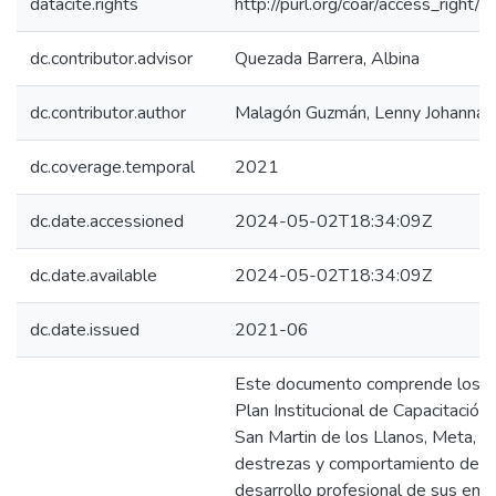
datacite.rights
http://purl.org/coar/access_right/c
dc.contributor.advisor
Quezada Barrera, Albina
dc.contributor.author
Malagón Guzmán, Lenny Johanna
dc.coverage.temporal
2021
dc.date.accessioned
2024-05-02T18:34:09Z
dc.date.available
2024-05-02T18:34:09Z
dc.date.issued
2021-06
Este documento comprende los lin
Plan Institucional de Capacitación
San Martin de los Llanos, Meta, qu
destrezas y comportamiento de man
desarrollo profesional de sus em