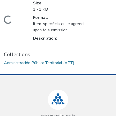
Size:
1.71 KB
Format:
oading...
Item-specific license agreed
upon to submission
Description:
Collections
Administración Pública Territorial (APT)