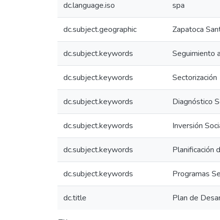
dc.language.iso
spa
dc.subject.geographic
Zapatoca San
dc.subject.keywords
Seguimiento a
dc.subject.keywords
Sectorización
dc.subject.keywords
Diagnóstico S
dc.subject.keywords
Inversión Soci
dc.subject.keywords
Planificación 
dc.subject.keywords
Programas Se
dc.title
Plan de Desa