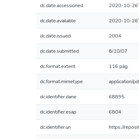
dc.date.accessioned
2020-10-26
dc.date.available
2020-10-26
dc.date.issued
2004
dc.date.submitted
8/10/07
dc.format.extent
116 pág.
dc.format.mimetype
application/pd
dc.identifier.dane
68895
dc.identifier.esap
6804
dc.identifier.uri
https://repo