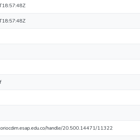
T18:57:48Z
T18:57:48Z
f
sitoriocdim.esap.edu.co/handle/20.500.14471/11322