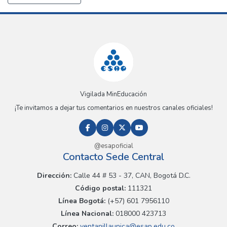
Vigilada MinEducación
¡Te invitamos a dejar tus comentarios en nuestros canales oficiales!
@esapoficial
Contacto Sede Central
Dirección:
Calle 44 # 53 - 37, CAN, Bogotá D.C.
Código postal:
111321
Línea Bogotá:
(+57) 601 7956110
Línea Nacional:
018000 423713
Correo:
ventanillaunica@esap.edu.co