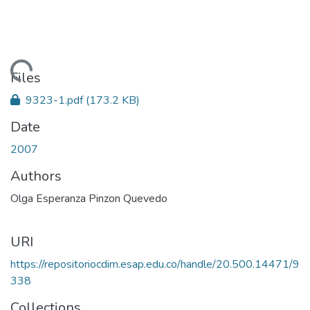
Loading...
Files
9323-1.pdf
(173.2 KB)
Date
2007
Authors
Olga Esperanza Pinzon Quevedo
URI
https://repositoriocdim.esap.edu.co/handle/20.500.14471/9
338
Collections