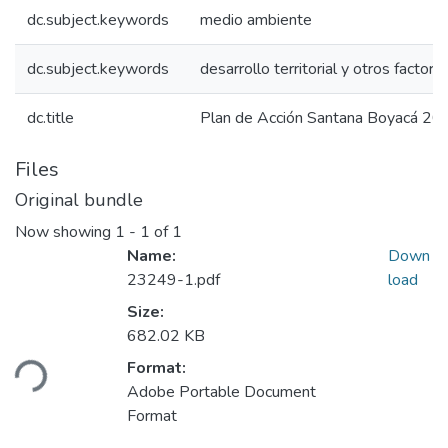
dc.subject.keywords
medio ambiente
dc.subject.keywords
desarrollo territorial y otros factore
dc.title
Plan de Acción Santana Boyacá 2
Files
Original bundle
Now showing
1 - 1 of 1
Name:
Down
23249-1.pdf
load
Size:
682.02 KB
ading...
Format:
Adobe Portable Document
Format