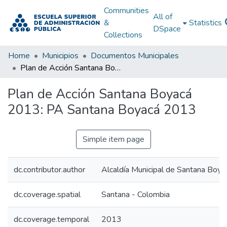
Communities
All of
&
Statistics
DSpace
Collections
Home
Municipios
Documentos Municipales
Plan de Acción Santana Boyacá 2013: PA Santana Boyacá 2013
Plan de Acción Santana Boyacá
2013: PA Santana Boyacá 2013
Simple item page
dc.contributor.author
Alcaldía Municipal de Santana Boya
dc.coverage.spatial
Santana - Colombia
dc.coverage.temporal
2013