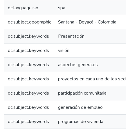
dc.language.iso
spa
dc.subject.geographic
Santana - Boyacá - Colombia
dc.subject.keywords
Presentación
dc.subject.keywords
visión
dc.subject.keywords
aspectos generales
dc.subject.keywords
proyectos en cada uno de los secto
dc.subject.keywords
participación comunitaria
dc.subject.keywords
generación de empleo
dc.subject.keywords
programas de vivienda