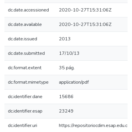
dc.date.accessioned
2020-10-27T15:31:06Z
dc.date.available
2020-10-27T15:31:06Z
dc.date.issued
2013
dc.date.submitted
17/10/13
dc.format.extent
35 pág.
dc.format.mimetype
application/pdf
dc.identifier.dane
15686
dc.identifier.esap
23249
dc.identifier.uri
https://repositoriocdim.esap.edu.