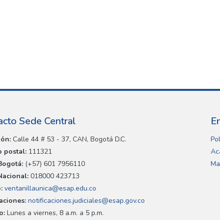
acto Sede Central
E
ión:
Calle 44 # 53 - 37, CAN, Bogotá D.C.
Pol
 postal:
111321
Ac
Bogotá:
(+57) 601 7956110
Ma
Nacional:
018000 423713
:
ventanillaunica@esap.edu.co
caciones:
notificaciones.judiciales@esap.gov.co
o:
Lunes a viernes, 8 a.m. a 5 p.m.