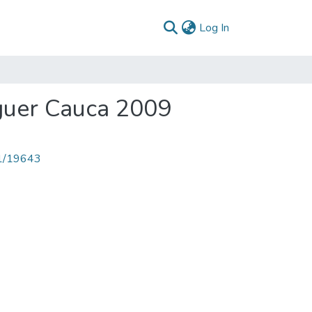
(current)
Log In
guer Cauca 2009
71/19643